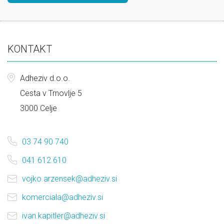
KONTAKT
Adheziv d.o.o.
Cesta v Trnovlje 5
3000 Celje
03 74 90 740
041 612 610
vojko.arzensek@adheziv.si
komerciala@adheziv.si
ivan.kapitler@adheziv.si