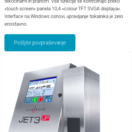
tekočinami in prahom. Vse funkcije se kontrolirajo preko
»touch screen« panela 10,4 »colour TFT SVGA displaya«.
Interface na Windows osnovi, upravljanje tiskalnika je zelo
enostavno.
Pošljite povpraševanje