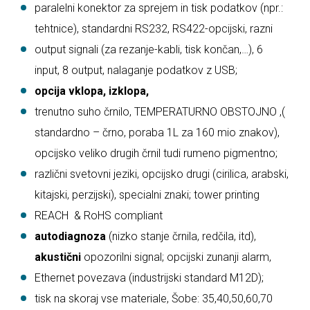
paralelni konektor za sprejem in tisk podatkov (npr.:
tehtnice), standardni RS232, RS422-opcijski, razni
output signali (za rezanje-kabli, tisk končan,…), 6
input, 8 output, nalaganje podatkov z USB;
opcija vklopa, izklopa,
trenutno suho črnilo, TEMPERATURNO OBSTOJNO ,(
standardno – črno, poraba 1L za 160 mio znakov),
opcijsko veliko drugih črnil tudi rumeno pigmentno;
različni svetovni jeziki, opcijsko drugi (cirilica, arabski,
kitajski, perzijski), specialni znaki; tower printing
REACH & RoHS compliant
autodiagnoza
(nizko stanje črnila, redčila, itd),
akustični
opozorilni signal; opcijski zunanji alarm,
Ethernet povezava (industrijski standard M12D);
tisk na skoraj vse materiale, Šobe: 35,40,50,60,70