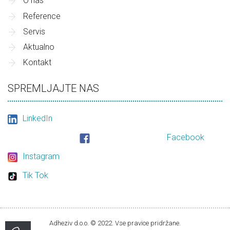
O nas
He never saw the dealer’s face. Mastering online
Reference
gaming is the only way to survive in the world of
Servis
gambling. Experience
SmashCasino
Aktualno
for a professional
approach to virtual betting.
Kontakt
SPREMLJAJTE NAS
LinkedIn
Facebook
Instagram
Tik Tok
Adheziv d.o.o. © 2022. Vse pravice pridržane.