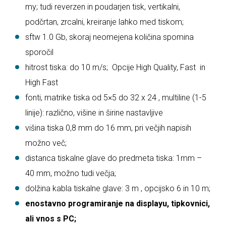
my; tudi reverzen in poudarjen tisk, vertikalni,
podčrtan, zrcalni, kreiranje lahko med tiskom;
sftw 1.0 Gb, skoraj neomejena količina spomina
sporočil
hitrost tiska: do 10 m/s; Opcije High Quality, Fast in
High Fast
fonti, matrike tiska od 5×5 do 32 x 24 , multiline (1-5
linije): različno, višine in širine nastavljive
višina tiska 0,8 mm do 16 mm, pri večjih napisih
možno več;
distanca tiskalne glave do predmeta tiska: 1mm –
40 mm, možno tudi večja;
dolžina kabla tiskalne glave: 3 m , opcijsko 6 in 10 m;
enostavno programiranje na displayu, tipkovnici,
ali vnos s PC;