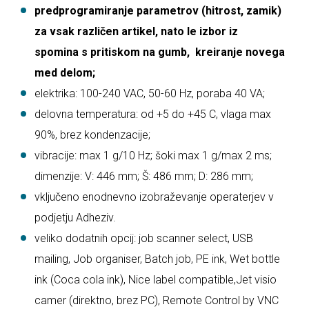
predprogramiranje parametrov (hitrost, zamik)
za vsak različen artikel, nato le izbor iz
spomina
s pritiskom na gumb, kreiranje novega
med delom;
elektrika: 100-240 VAC, 50-60 Hz, poraba 40 VA;
delovna temperatura: od +5 do +45 C, vlaga max
90%, brez kondenzacije;
vibracije: max 1 g/10 Hz; šoki max 1 g/max 2 ms;
dimenzije: V: 446 mm; Š: 486 mm; D: 286 mm;
vključeno enodnevno izobraževanje operaterjev v
podjetju Adheziv.
veliko dodatnih opcij: job scanner select, USB
mailing, Job organiser, Batch job, PE ink, Wet bottle
ink (Coca cola ink), Nice label compatible,Jet visio
camer (direktno, brez PC), Remote Control by VNC