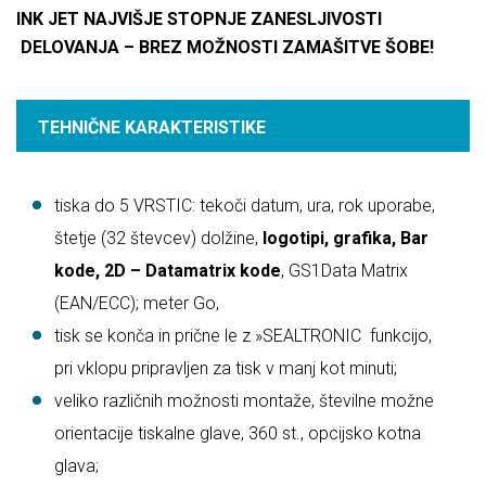
INK JET NAJVIŠJE STOPNJE ZANESLJIVOSTI
DELOVANJA – BREZ MOŽNOSTI ZAMAŠITVE ŠOBE!
TEHNIČNE KARAKTERISTIKE
tiska do 5 VRSTIC: tekoči datum, ura, rok uporabe,
štetje (32 števcev) dolžine,
logotipi, grafika, Bar
kode, 2D – Datamatrix kode
, GS1Data Matrix
(EAN/ECC); meter Go,
tisk se konča in prične le z »SEALTRONIC funkcijo,
pri vklopu pripravljen za tisk v manj kot minuti;
veliko različnih možnosti montaže, številne možne
orientacije tiskalne glave, 360 st., opcijsko kotna
glava;