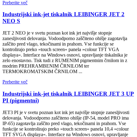
Preberite več
Industrijski ink-jet tiskalnik LEIBINGER JET 2
NEO S
JET 2 NEO je v svetu poznan kot ink jet najvišje stopnje
zanesljivosti delovanja. Vodoodporno zaščiteno ohišje zagotavlja
zaščito pred vlago, tekočinami in prahom. Vse funkcije se
kontrolirajo preko »touch screen« panela »colour TFT VGA
displaya«. Interface na Windows osnovi, upravljanje tiskalnika je
zelo enostavno. Tisk tudi z RUMENIM pigmentnim črnilom in z
modrim PREHRAMBENIM ČRNILOM ter
TERMOKROMATSKIM ČRNILOM ...
Preberite več
Industrijski ink-jet tiskalnik LEIBINGER JET 3 UP
PI (pigmentni)
JET3 PI je v svetu poznan kot ink jet najvišje stopnje zanesljivosti
delovanja. Vodoodporno zaščiteno ohišje (IP-54, model PRO ima
IP-65) zagotavlja zaščito pred vlago, tekočinami in prahom. Vse
funkcije se kontrolirajo preko »touch screen« panela 10,4 »colour
TFT SVGA displaya«. Interface na Windows osnovi, upravljanje