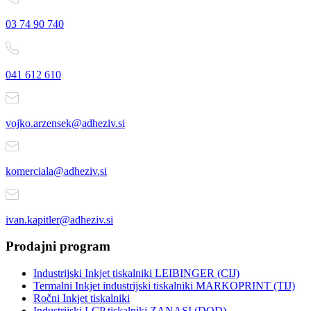
03 74 90 740
041 612 610
vojko.arzensek@adheziv.si
komerciala@adheziv.si
ivan.kapitler@adheziv.si
Prodajni program
Industrijski Inkjet tiskalniki LEIBINGER (CIJ)
Termalni Inkjet industrijski tiskalniki MARKOPRINT (TIJ)
Ročni Inkjet tiskalniki
Industrijski LCP tiskalniki ZANASI (DOD)