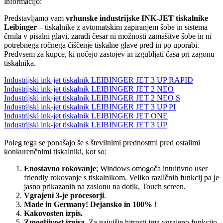
informacijo:
Predstavljamo vam
vrhunske industrijske INK-JET tiskalnike
Leibinger
– tiskalnike z avtomatskim zapiranjem šobe in sistema
črnila v pisalni glavi, zaradi česar ni možnosti zamašitve šobe in ni
potrebnega ročnega čiščenje tiskalne glave pred in po uporabi.
Predvsem za kupce, ki nočejo zastojev in izgubljati časa pri zagonu
tiskalnika.
Industrijski ink-jet tiskalnik LEIBINGER JET 3 UP RAPID
Industrijski ink-jet tiskalnik LEIBINGER JET 2 NEO
Industrijski ink-jet tiskalnik LEIBINGER JET 2 NEO S
Industrijski ink-jet tiskalnik LEIBINGER JET 3 UP PI
Industrijski ink-jet tiskalnik LEIBINGER JET ONE
Industrijski ink-jet tiskalnik LEIBINGER JET 3 UP
Poleg tega se ponašajo še s številnimi prednostmi pred ostalimi
konkurenčnimi tiskalniki, kot so:
Enostavno rokovanje
; Windows omogoča intuitivno user
friendly rokovanje s tiskalnikom. Veliko različnih funkcij pa je
jasno prikazanih na zaslonu na dotik, Touch screen.
Vgrajeni 3-je procesorji
.
Made in Germany! Dejansko in 100%
!
Kakovosten izpis.
Zmogljivost izpisa
. Za najvišje hitrosti ima vgrajeno funkcijo