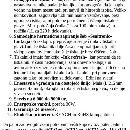
nastavitve zamika padanje kapljic, kar omogoča, da je napis
vedno na istem mestu tudi pri najvišjih hitrostih izpisa. Veliko
učinkovitost zagotavlja tudi minimalno vzdrževanje, brez
uporabe čistila,saj ni potrebe po ročnem čiščenju tiskalne
glave. Min. potrošnja črnila (1L za 100 mio znakov) in
redčila (1L za 220 h delovanja).
Samodejno hermetično zapiranje šob »Sealtronic«
funkcija
ob izklopu, preprečuje sušenje črnila v tiskalni
glavi.Tudi če tiskalnik dalje časa ne uporabljamo, je pri
vklopu zagotovljeno takojšnje tiskanje brez čiščenja šob.
Tiskalniki imajo funkcijo
»Ink refresh«
, kar pomeni da se
tiskalnik, v času nedelovanja, sam dnevno vklaplja in
avtomatsko vzdržuje črnilo v optimalnem stanju. Tudi če eno
leto ne bi uporabljali tiskalnika je tiskalnik pri ponovnem
zagonu takoj pripravljen za delovanje. Edini na svetu!
Enostavna vgradnja na obstoječo linijo
. Mala (L 212mm,
premer 43 mm), okrogla in robustna tiskalna glava., ki deluje
v vseh smereh.
Servis na 6.000 do 9000 ur
,
Energetsko varčni
, poraba 30W,
Garancija 24 mesecev
.
Ekološko primereni
: REACH in RoHS kompatibilen
Da pa bi zadovoljili vsem potrebam naših kupcev oz. potencialnih
kupcev, pa so na voljo
JET One, JET2Neo, JET2NeoS
,
JET3UP,