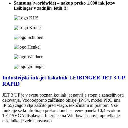
Samsung (worldwide) – nakup preko 1.000 ink jetov
Leibinger v zadnjih letih !!!
Industrijski ink-jet tiskalnik LEIBINGER JET 3 UP
RAPID
JET 3 UP je v svetu poznan kot ink jet najvišje stopnje zanesljivosti
delovanja. Vodoodporno zaščiteno ohišje (IP-54, model PRO ima
IP-65) zagotavlja zaščito pred vlago, tekočinami in prahom. Vse
funkcije se kontrolirajo preko »touch screen« panela 10,4 »colour
TFT SVGA displaya«. Interface na Windows osnovi, upravljanje
tiskalnika je zelo enostavno.