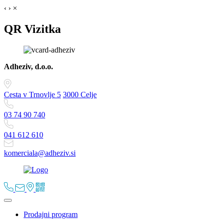
‹
›
×
QR Vizitka
Adheziv, d.o.o.
Cesta v Trnovlje 5
3000 Celje
03 74 90 740
041 612 610
komerciala@adheziv.si
Prodajni program