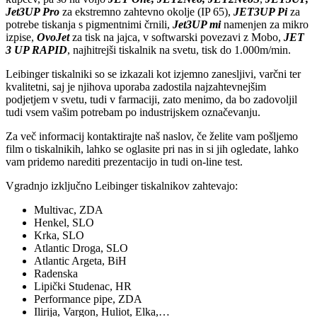
Jet3UP Pro
za ekstremno zahtevno okolje (IP 65),
JET3UP Pi
za
potrebe tiskanja s pigmentnimi črnili,
Jet3UP mi
namenjen za mikro
izpise,
OvoJet
za tisk na jajca, v softwarski povezavi z Mobo,
JET
3 UP RAPID
, najhitrejši tiskalnik na svetu, tisk do 1.000m/min.
Leibinger tiskalniki so se izkazali kot izjemno zanesljivi, varčni ter
kvalitetni, saj je njihova uporaba zadostila najzahtevnejšim
podjetjem v svetu, tudi v farmaciji, zato menimo, da bo zadovoljil
tudi vsem vašim potrebam po industrijskem označevanju.
Za več informacij kontaktirajte naš naslov, če želite vam pošljemo
film o tiskalnikih, lahko se oglasite pri nas in si jih ogledate, lahko
vam pridemo narediti prezentacijo in tudi on-line test.
Vgradnjo izključno Leibinger tiskalnikov zahtevajo:
Multivac, ZDA
Henkel, SLO
Krka, SLO
Atlantic Droga, SLO
Atlantic Argeta, BiH
Radenska
Lipički Studenac, HR
Performance pipe, ZDA
Ilirija, Vargon, Huliot, Elka,…