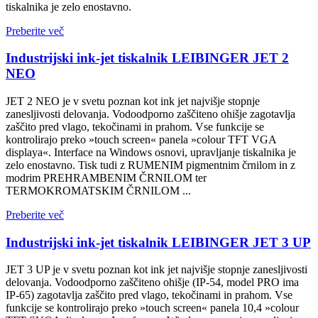
tiskalnika je zelo enostavno.
Preberite več
Industrijski ink-jet tiskalnik LEIBINGER JET 2
NEO
JET 2 NEO je v svetu poznan kot ink jet najvišje stopnje
zanesljivosti delovanja. Vodoodporno zaščiteno ohišje zagotavlja
zaščito pred vlago, tekočinami in prahom. Vse funkcije se
kontrolirajo preko »touch screen« panela »colour TFT VGA
displaya«. Interface na Windows osnovi, upravljanje tiskalnika je
zelo enostavno. Tisk tudi z RUMENIM pigmentnim črnilom in z
modrim PREHRAMBENIM ČRNILOM ter
TERMOKROMATSKIM ČRNILOM ...
Preberite več
Industrijski ink-jet tiskalnik LEIBINGER JET 3 UP
JET 3 UP je v svetu poznan kot ink jet najvišje stopnje zanesljivosti
delovanja. Vodoodporno zaščiteno ohišje (IP-54, model PRO ima
IP-65) zagotavlja zaščito pred vlago, tekočinami in prahom. Vse
funkcije se kontrolirajo preko »touch screen« panela 10,4 »colour