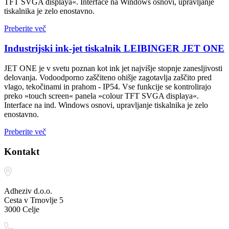
TFT SVGA displaya«. Interface na Windows osnovi, upravljanje
tiskalnika je zelo enostavno.
Preberite več
Industrijski ink-jet tiskalnik LEIBINGER JET ONE
JET ONE je v svetu poznan kot ink jet najvišje stopnje zanesljivosti
delovanja. Vodoodporno zaščiteno ohišje zagotavlja zaščito pred
vlago, tekočinami in prahom - IP54. Vse funkcije se kontrolirajo
preko »touch screen« panela »colour TFT SVGA displaya«.
Interface na ind. Windows osnovi, upravljanje tiskalnika je zelo
enostavno.
Preberite več
Kontakt
Adheziv d.o.o.
Cesta v Trnovlje 5
3000 Celje