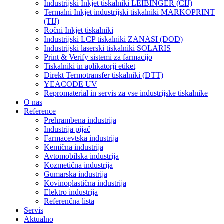
Industrijski Inkjet tiskalniki LEIBINGER (CIJ)
Termalni Inkjet industrijski tiskalniki MARKOPRINT
(TIJ)
Ročni Inkjet tiskalniki
Industrijski LCP tiskalniki ZANASI (DOD)
Industrijski laserski tiskalniki SOLARIS
Print & Verify sistemi za farmacijo
Tiskalniki in aplikatorji etiket
Direkt Termotransfer tiskalniki (DTT)
YEACODE UV
Repromaterial in servis za vse industrijske tiskalnike
O nas
Reference
Prehrambena industrija
Industrija pijač
Farmacevtska industrija
Kemična industrija
Avtomobilska industrija
Kozmetična industrija
Gumarska industrija
Kovinoplastična industrija
Elektro industrija
Referenčna lista
Servis
Aktualno