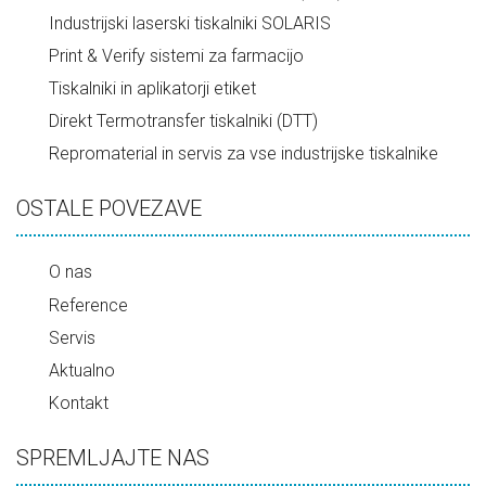
Industrijski laserski tiskalniki SOLARIS
Print & Verify sistemi za farmacijo
Tiskalniki in aplikatorji etiket
Direkt Termotransfer tiskalniki (DTT)
Repromaterial in servis za vse industrijske tiskalnike
OSTALE POVEZAVE
O nas
He never saw the dealer’s face. Mastering online
Reference
gaming is the only way to survive in the world of
Servis
gambling. Experience
SmashCasino
Aktualno
for a professional
approach to virtual betting.
Kontakt
SPREMLJAJTE NAS